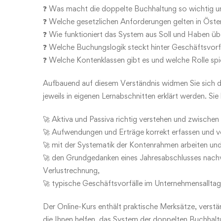
❓ Was macht die doppelte Buchhaltung so wichtig un
❓ Welche gesetzlichen Anforderungen gelten in Öste
❓ Wie funktioniert das System aus Soll und Haben ü
❓ Welche Buchungslogik steckt hinter Geschäftsvorf
❓ Welche Kontenklassen gibt es und welche Rolle spie
Aufbauend auf diesem Verständnis widmen Sie sich d
jeweils in eigenen Lernabschnitten erklärt werden. Sie 
🚀 Aktiva und Passiva richtig verstehen und zwische
🚀 Aufwendungen und Erträge korrekt erfassen und 
🚀 mit der Systematik der Kontenrahmen arbeiten und
🚀 den Grundgedanken eines Jahresabschlusses nachvo
Verlustrechnung,
🚀 typische Geschäftsvorfälle im Unternehmensalltag
Der Online-Kurs enthält praktische Merksätze, vers
die Ihnen helfen, das System der doppelten Buchhalt