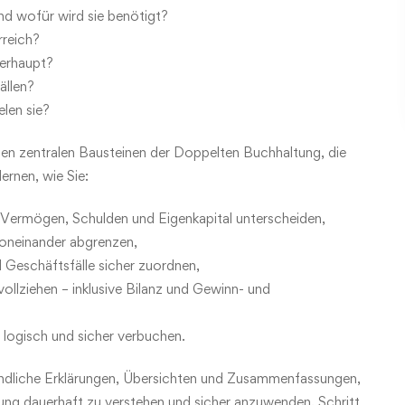
d wofür wird sie benötigt?
rreich?
berhaupt?
ällen?
len sie?
en zentralen Bausteinen der Doppelten Buchhaltung, die
lernen, wie Sie:
n Vermögen, Schulden und Eigenkapital unterscheiden,
voneinander abgrenzen,
 Geschäftsfälle sicher zuordnen,
llziehen – inklusive Bilanz und Gewinn- und
 logisch und sicher verbuchen.
tändliche Erklärungen, Übersichten und Zusammenfassungen,
ung dauerhaft zu verstehen und sicher anzuwenden. Schritt