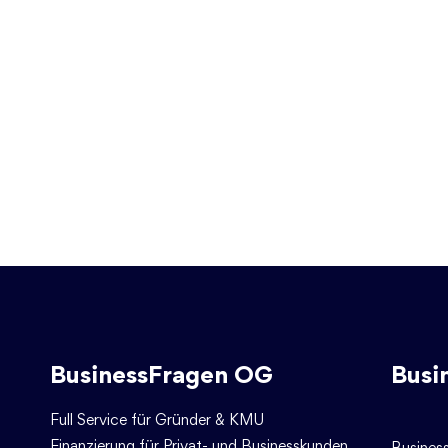
BusinessFragen OG
Busi
Full Service für Gründer & KMU
Finanzierung für Privat- und Businesskunden
Busines