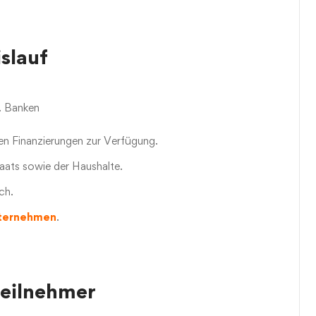
slauf
. Banken
en Finanzierungen zur Verfügung.
taats sowie der Haushalte.
ch.
ternehmen
.
teilnehmer