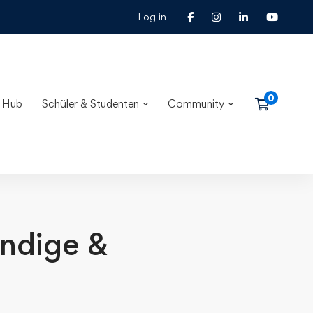
Log in
 Hub
Schüler & Studenten
Community
ändige &
-