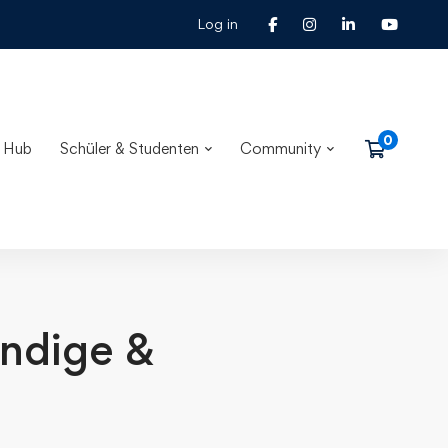
Log in
 Hub
Schüler & Studenten
Community
ändige &
-