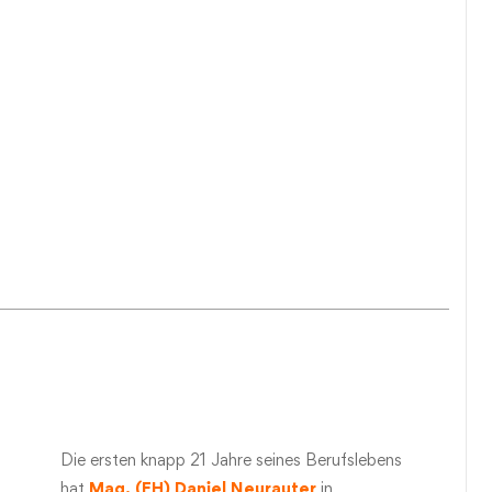
Die ersten knapp 21 Jahre seines Berufslebens
hat
Mag. (FH) Daniel Neurauter
in